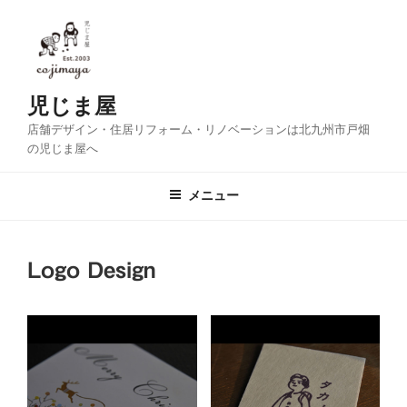
コ
ン
テ
ン
ツ
児じま屋
へ
店舗デザイン・住居リフォーム・リノベーションは北九州市戸畑
ス
の児じま屋へ
キ
ッ
メニュー
プ
Logo Design