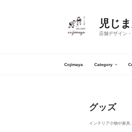
コ
ン
テ
児じま
ン
ツ
店舗デザイン・
へ
ス
キ
ッ
Cojimaya
Category
C
プ
グッズ
インテリア小物や家具