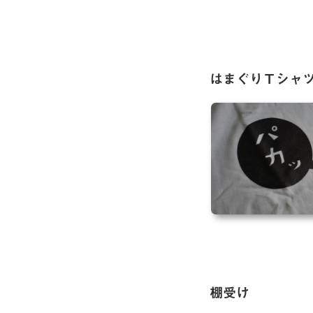
はまぐりＴシャ
棚受け