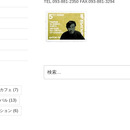
TEL.093-881-2350 FAX.093-881-3294
検
索:
カフェ
(7)
バル
(13)
ション
(6)