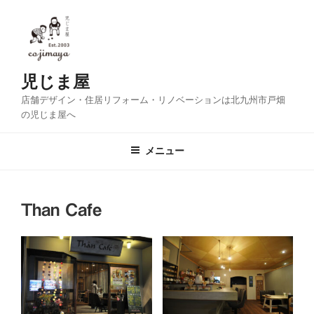
コ
ン
テ
ン
ツ
児じま屋
へ
店舗デザイン・住居リフォーム・リノベーションは北九州市戸畑
ス
の児じま屋へ
キ
ッ
メニュー
プ
Than Cafe