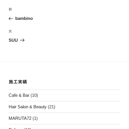
投
前
前
稿
の
bambino
ナ
投
ビ
稿
次
次
ゲ
の
SUU
投
ー
稿
シ
ョ
ン
施工実績
Cafe & Bar
(10)
Hair Salon & Beauty
(21)
MARUTA72
(1)